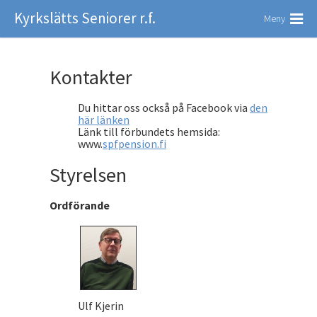
Kyrkslätts Seniorer r.f.
Meny
Kontakter
Du hittar oss också på Facebook via
den
här länken
Länk till förbundets hemsida:
www.
spfpension.fi
Styrelsen
Ordförande
Ulf Kjerin