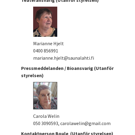
Marianne Hjelt
0400 856991
marianne.hjelt@saunalahti.fi
Pressmeddelanden / Bioansvarig (Utanför
styrelsen)
Carola Welin
050 3090593, carolawelin@gmail.com
Kontaktperson Boule (Utanför styrelsen)