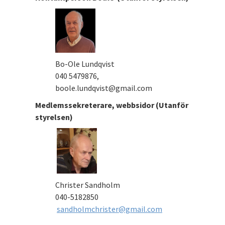
Bo-Ole Lundqvist
040 5479876,
boole.lundqvist@gmail.com
Medlemssekreterare, webbsidor (Utanför
styrelsen)
Christer Sandholm
040-5182850
sandholmchrister@gmail.com