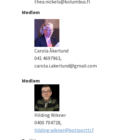
thea.nickels@kolumbus.fi
Medlem
Carola Åkerlund
041 4697963,
carola.i.akerlund@gmail.com
Medlem
Hilding Wikner
0400 704728,
hilding.wikner@kotiportti.f