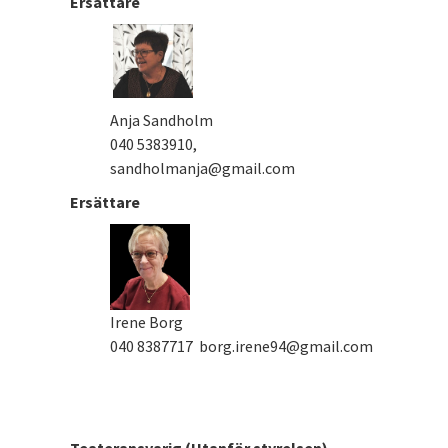
Ersättare
Anja Sandholm
040 5383910,
sandholmanja@gmail.com
Ersättare
Irene Borg
040 8387717 borg.irene94@gmail.com
Teateransvarig (Utanför styrelsen)