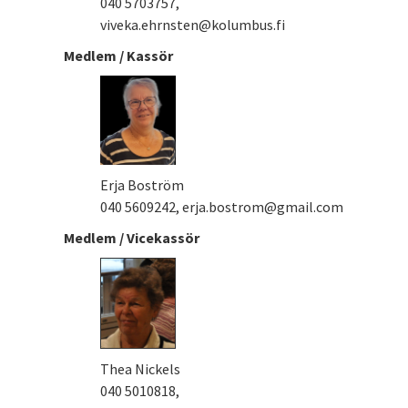
040 5703757,
viveka.ehrnsten@kolumbus.fi
Medlem / Kassör
Erja Boström
040 5609242, erja.bostrom@gmail.com
Medlem / Vicekassör
Thea Nickels
040 5010818,